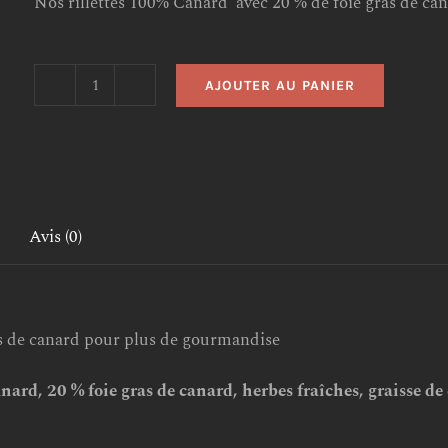
Nos rillettes 100% Canard avec 20 % de foie gras de ca
AJOUTER AU PANIER
quantité
de
200
gr
RILLETTES
Avis (0)
100
%
CANARD
as de canard pour plus de gourmandise
AVEC
20%
nard, 20 % foie gras de canard, herbes fraîches, graisse 
de
FOIE