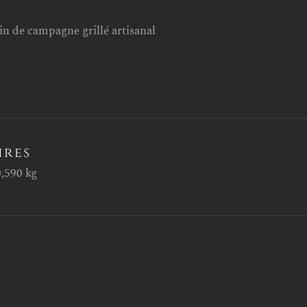
GRAS.
in de campagne grillé artisanal
ires
0,590 kg