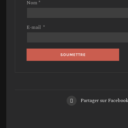
Nom
*
E-mail
*
Partager sur Faceboo