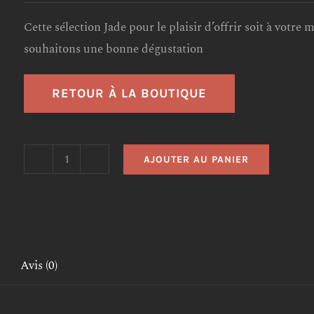
Cette sélection Jade pour le plaisir d’offrir soit à votre
souhaitons une bonne dégustation
RETOUR À LA BOUTIQUE
AJOUTER AU PANIER
quantité
de
Découvrez
Les
Saveurs
Avis (0)
de
Jade