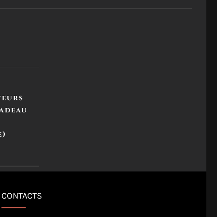
veurs
cadeau
e)
CONTACTS