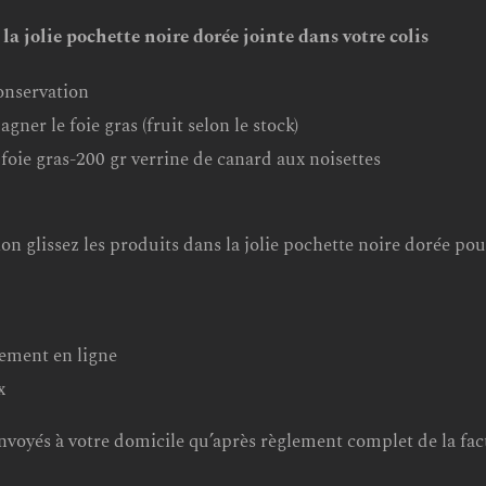
:
 la jolie pochette noire dorée jointe dans votre colis
idée
cadeau
onservation
(image
r le foie gras (fruit selon le stock)
non
foie gras-200 gr verrine de canard aux noisettes
contractuelle)
n glissez les produits dans la jolie pochette noire dorée pour 
iement en ligne
x
voyés à votre domicile qu’après règlement complet de la fac