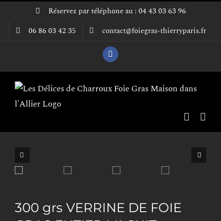
Passer
Réservez par téléphone au : 04 43 03 63 96
au
06 86 03 42 35
contact@foiegras-thierryparis.fr
contenu
Facebook
300 grs VERRINE DE FOIE