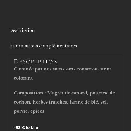
300
grs
VERRINE
Description
DE
CANARD
Informations complémentaires
AUX
Description
NOISETTES
Cuisinée par nos soins sans conservateur ni
colorant
Composition : Magret de canard, poitrine de
cochon, herbes fraiches, farine de blé, sel,
poivre, épices
–
52 € le kilo