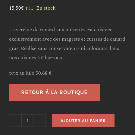
15,50
€
En stock
TTC
La verrine de canard aux noisettes est cuisinée
exclusivement avec des magrets et cuisses de canard
gras. Réalisé sans conservateurs ni colorants dans
nos cuisines à Charroux.
prix au kilo 50.68 €
RETOUR À LA BOUTIQUE
AJOUTER AU PANIER
quantité
de