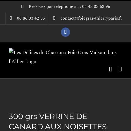
Passer
Réservez par téléphone au : 04 43 03 63 96
au
06 86 03 42 35
contact@foiegras-thierryparis.fr
contenu
Facebook
300 grs VERRINE DE
CANARD AUX NOISETTES