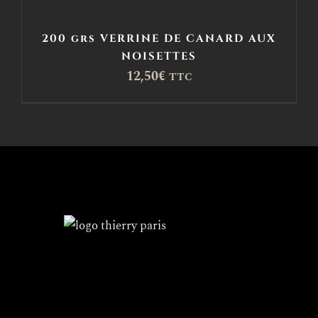
200 grs VERRINE DE CANARD AUX
NOISETTES
12,50
€
TTC