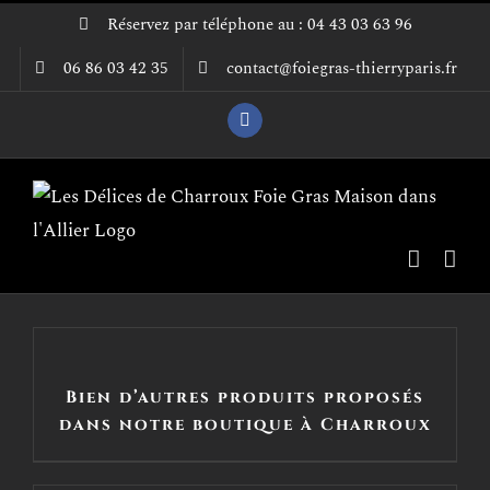
Passer
Réservez par téléphone au : 04 43 03 63 96
au
06 86 03 42 35
contact@foiegras-thierryparis.fr
contenu
Facebook
Bien d’autres produits proposés
dans notre boutique à Charroux