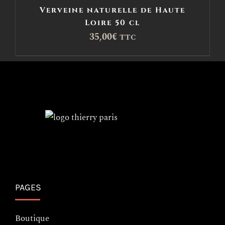
Verveine naturelle de Haute
Loire 50 cl
35,00
€
TTC
PAGES
Boutique