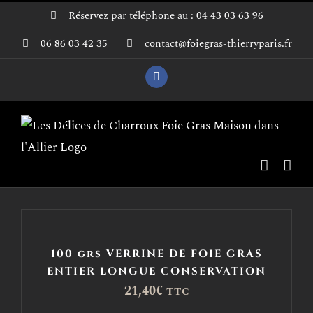
Passer
Réservez par téléphone au : 04 43 03 63 96
au
06 86 03 42 35
contact@foiegras-thierryparis.fr
contenu
Facebook
100 grs VERRINE DE FOIE GRAS
ENTIER LONGUE CONSERVATION
21,40
€
TTC